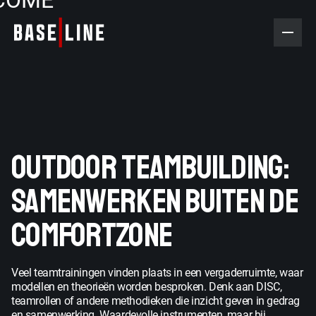
COME
OUTDOOR TEAMBUILDING:
SAMENWERKEN BUITEN DE
Baseline voor jou
Baseline 12hrs
COMFORTZONE
Baseline voor jouw
Baseline op maat
Operation Baseline
Coaching
bedrijf
Veel teamtrainingen vinden plaats in een vergaderruimte, waar
modellen en theorieën worden besproken. Denk aan DISC,
Baseline odyssey
Baseline keynote
teamrollen of andere methodieken die inzicht geven in gedrag
en samenwerking. Waardevolle instrumenten, maar bij