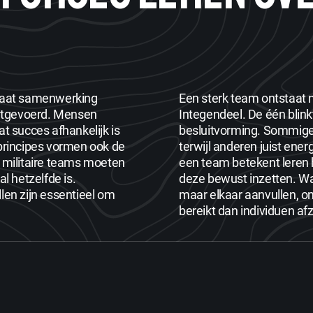
staat samenwerking
Een sterk team ontstaat 
 uitgevoerd. Mensen
Integendeel. De één blink
t succes afhankelijk is
besluitvorming. Sommige 
 principes vormen ook de
terwijl anderen juist en
s militaire teams moeten
een team betekent leren 
 hetzelfde is.
deze bewust inzetten. Wa
len zijn essentieel om
maar elkaar aanvullen, o
bereikt dan individuen af